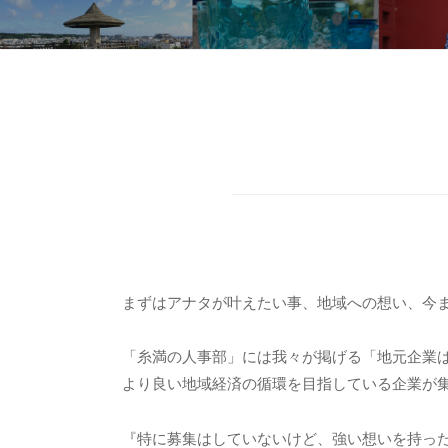
ジ
モ
ト
就
活
まずはアナタが叶えたい事、地域への想い、今
相
談
「糸満の人事部」には我々が掲げる「地元企業
より良い地域経済の循環を目指している企業が
2025
年
『特に募集はしていないけど、強い想いを持っ