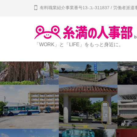
コ
満
有料職業紹介事業番号13-ユ-311837 / 労働者派遣事業
ン
の
テ
人
ン
事
部
ツ
糸
「WORK」と「LIFE」をもっと身近に。
へ
満
ス
の
キ
人
ッ
事
プ
部