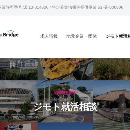
許可番号 派 13-314606 / 特定募集情報等提供事業 51-募-000006
求人情報
地元企業・団体
ジモト就活
WORKER
ジモト就活相談