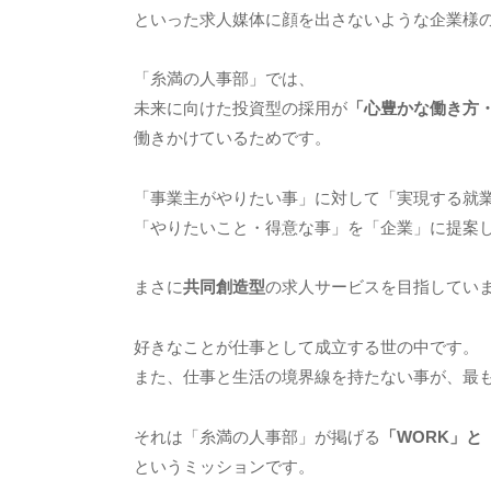
2
といった求人媒体に顔を出さないような企業様
月
4
「糸満の人事部」では、
日
未来に向けた投資型の採用が
「心豊かな働き方
by
働きかけているためです。
bridge-
admin
「事業主がやりたい事」に対して「実現する就
「やりたいこと・得意な事」を「企業」に提案
まさに
共同創造型
の求人サービスを目指してい
好きなことが仕事として成立する世の中です。
また、仕事と生活の境界線を持たない事が、最
それは「糸満の人事部」が掲げる
「WORK」と
というミッションです。